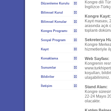
Kongre dili Tü
Düzenleme Kurulu
İngilizce-Türkç
Bilimsel Kurul
Kongre Kayıt:
Kayıt masası, 2
Bilimsel Konular
arasında açık o
toplantı doküma
Kongre Programı
Sekreterya Hiz
Sosyal Program
Kongre Merkezi
hizmetleriyle il
Kayıt
Web Sayfası:
Konaklama
Kongrenin resm
Sunumlar
www.turkhipert
koşulları, bildi
Bildiriler
ulaşabilirsiniz.
İletişim
Stand Alanı:
Kongre süresinc
22-24 Mayıs 200
olacaktır.
Katılım Belges