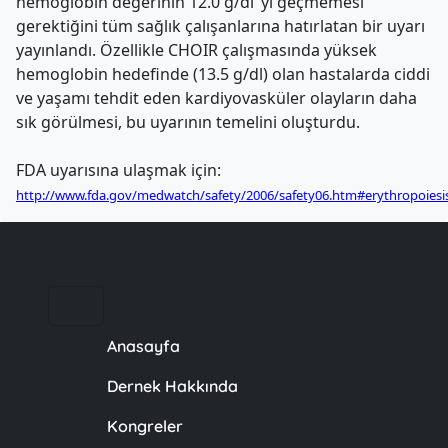
hemoglobin değerinin 12.0 g/dl"yi geçmemesi
gerektiğini tüm sağlık çalışanlarına hatırlatan bir uyarı
yayınlandı. Özellikle CHOIR çalışmasında yüksek
hemoglobin hedefinde (13.5 g/dl) olan hastalarda ciddi
ve yaşamı tehdit eden kardiyovasküler olayların daha
sık görülmesi, bu uyarının temelini oluşturdu.
FDA uyarısına ulaşmak için:
http://www.fda.gov/medwatch/safety/2006/safety06.htm#erythropoiesi
Anasayfa
Dernek Hakkında
Kongreler