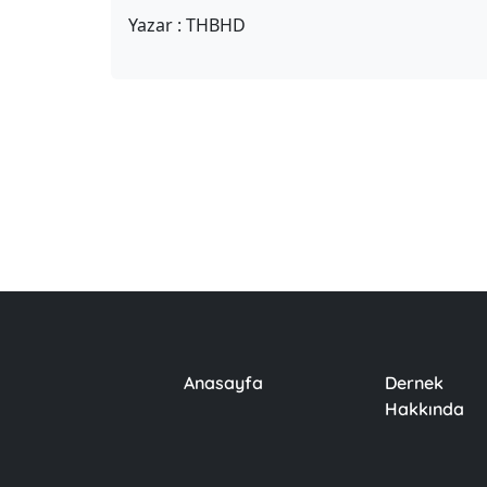
Yazar : THBHD
Anasayfa
Dernek
Hakkında