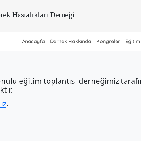
rek Hastalıkları Derneği
Anasayfa
Dernek Hakkında
Kongreler
Eğitim
onulu eğitim toplantısı derneğimiz tara
tir.
nız
.